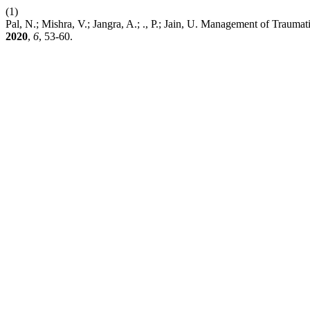
(1)
Pal, N.; Mishra, V.; Jangra, A.; ., P.; Jain, U. Management of Traum
2020
,
6
, 53-60.