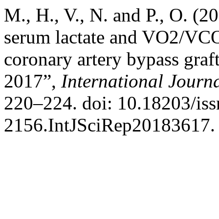
M., H., V., N. and P., O. (
serum lactate and VO2/VCO
coronary artery bypass graft
2017”,
International Journa
220–224. doi: 10.18203/iss
2156.IntJSciRep20183617.