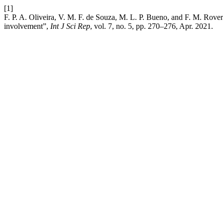
[1]
F. P. A. Oliveira, V. M. F. de Souza, M. L. P. Bueno, and F. M. Rover
involvement”,
Int J Sci Rep
, vol. 7, no. 5, pp. 270–276, Apr. 2021.